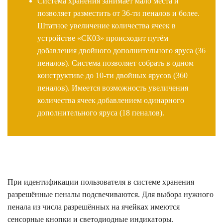
Система хранения занимает мало места и
позволяет разместить от 36-ти пеналов и более.
Штатное увеличение количества ячеек в
устройстве «СК03» происходит путём
добавления двойного дополнительного яруса (36
пеналов). Система позволяет собрать в одном
конструктиве до 10-ти двойных ярусов (360
пеналов). Имеется возможность увеличения
количества ячеек добавлением одинарного
дополнительного яруса (18 пеналов).
При идентификации пользователя в системе хранения
разрешённые пеналы подсвечиваются. Для выбора нужного
пенала из числа разрешённых на ячейках имеются
сенсорные кнопки и светодиодные индикаторы.