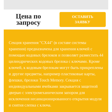
Цена по
ОСТАВИТЬ
запросу
ЗАЯВКУ
Секция хранения "СХ44" (в составе системы
хранения) предназначена для хранения ключей с
помощью кодовых брелоков и позволяет разместить 44
цилиндрических кодовых брелока с ключами. Кроме
ключей, к кодовым брелокам могут быть прикреплены
и другие предметы, например пластиковые карты,
флешки, брелоки Touch Memory. Секция с
индивидуальными ячейками закрывается защитной
дверью с электромеханическим запором для
исключения несанкционированного открытия модуля
и снятия слепка с ключа.