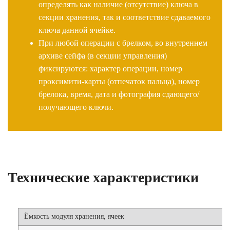
определять как наличие (отсутствие) ключа в
секции хранения, так и соответствие сдаваемого
ключа данной ячейке.
При любой операции с брелком, во внутреннем
архиве сейфа (в секции управления)
фиксируются: характер операции, номер
проксимити-карты (отпечаток пальца), номер
брелока, время, дата и фотография сдающего/
получающего ключи.
Технические характеристики
Ёмкость модуля хранения, ячеек